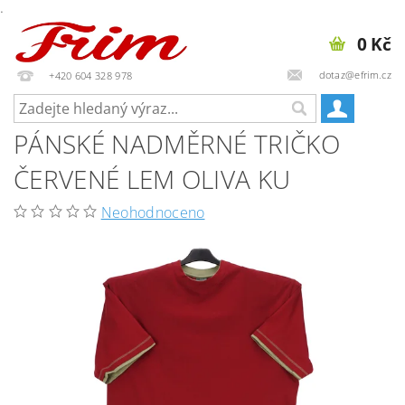
.
0 Kč
dotaz@efrim.cz
+420 604 328 978
PÁNSKÉ NADMĚRNÉ TRIČKO
ČERVENÉ LEM OLIVA KU
Neohodnoceno