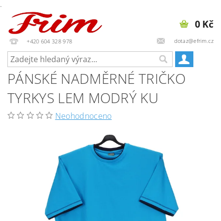
.
0 Kč
dotaz@efrim.cz
+420 604 328 978
PÁNSKÉ NADMĚRNÉ TRIČKO
TYRKYS LEM MODRÝ KU
Neohodnoceno