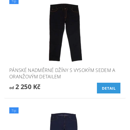
Tip
PÁNSKÉ NADMĚRNÉ DŽÍNY S VYSOKÝM SEDEM A
ORANŽOVÝM DETAILEM
2 250 Kč
od
DETAIL
Tip