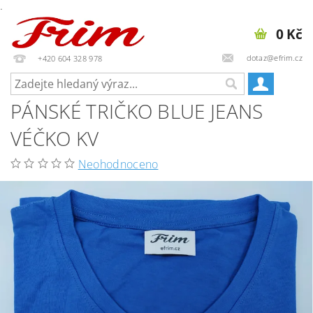
.
0 Kč
dotaz@efrim.cz
+420 604 328 978
PÁNSKÉ TRIČKO BLUE JEANS
VÉČKO KV
Neohodnoceno