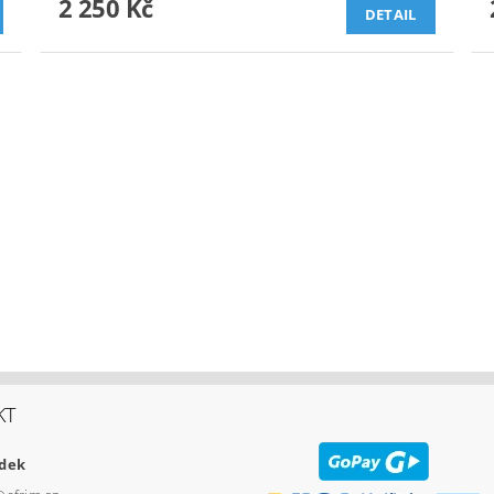
2 250 Kč
DETAIL
KT
udek