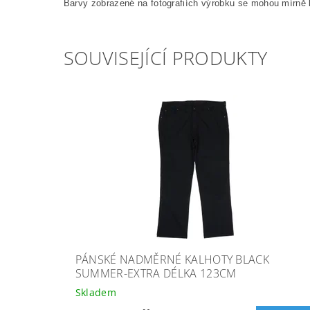
Barvy zobrazené na fotografiích výrobku se mohou mírně l
SOUVISEJÍCÍ PRODUKTY
PÁNSKÉ NADMĚRNÉ KALHOTY BLACK
SUMMER-EXTRA DÉLKA 123CM
Skladem