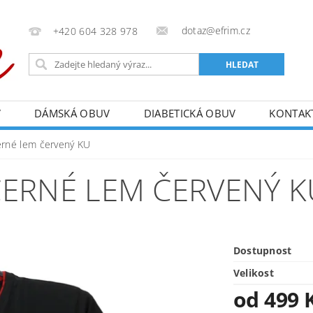
dotaz@efrim.cz
+420 604 328 978
V
DÁMSKÁ OBUV
DIABETICKÁ OBUV
KONTAK
erné lem červený KU
ČERNÉ LEM ČERVENÝ K
Dostupnost
Velikost
od 499 