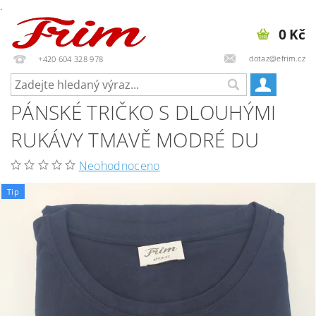
.
0 Kč
dotaz@efrim.cz
+420 604 328 978
PÁNSKÉ TRIČKO S DLOUHÝMI
RUKÁVY TMAVĚ MODRÉ DU
Neohodnoceno
Tip