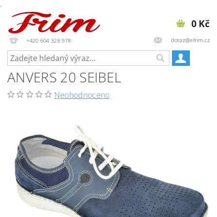
.
0 Kč
dotaz@efrim.cz
+420 604 328 978
ANVERS 20 SEIBEL
Neohodnoceno