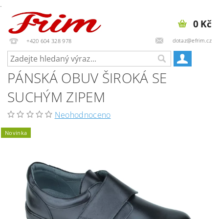
.
0 Kč
dotaz@efrim.cz
+420 604 328 978
PÁNSKÁ OBUV ŠIROKÁ SE
SUCHÝM ZIPEM
Neohodnoceno
Novinka