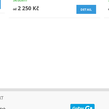
Skladem
2 250 Kč
od
DETAIL
KT
udek