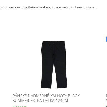
išit v závislosti na Vašem nastavení barevného rozlišení monitoru.
PÁNSKÉ NADMĚRNÉ KALHOTY BLACK
SUMMER-EXTRA DÉLKA 123CM