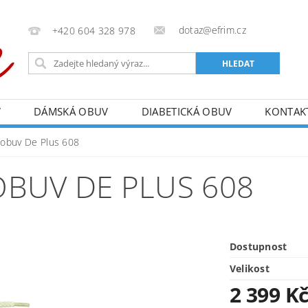
dotaz@efrim.cz
+420 604 328 978
V
DÁMSKÁ OBUV
DIABETICKÁ OBUV
KONTAK
 obuv De Plus 608
OBUV DE PLUS 608
Dostupnost
Velikost
2 399 K