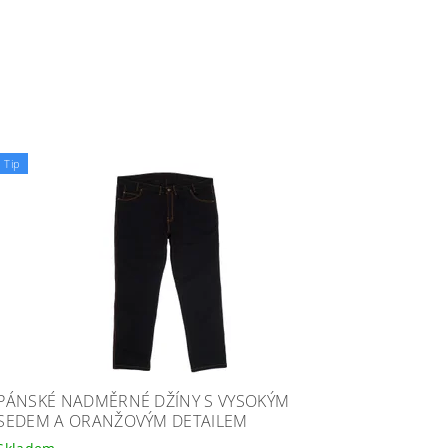
Tip
PÁNSKÉ NADMĚRNÉ DŽÍNY S VYSOKÝM
SEDEM A ORANŽOVÝM DETAILEM