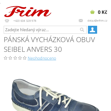
.
0 Kč
dotaz@efrim.cz
+420 604 328 978
PÁNSKÁ VYCHÁZKOVÁ OBUV
SEIBEL ANVERS 30
Neohodnoceno