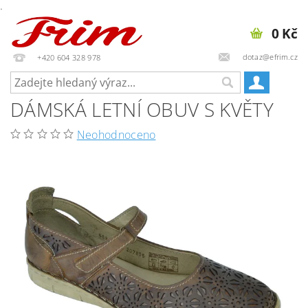
.
0 Kč
dotaz@efrim.cz
+420 604 328 978
DÁMSKÁ LETNÍ OBUV S KVĚTY
Neohodnoceno