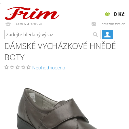
.
0 Kč
dotaz@efrim.cz
+420 604 328 978
DÁMSKÉ VYCHÁZKOVÉ HNĚDÉ
BOTY
Neohodnoceno