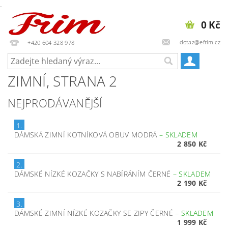
.
0 Kč
dotaz@efrim.cz
+420 604 328 978
ZIMNÍ
, STRANA 2
NEJPRODÁVANĚJŠÍ
1.
DÁMSKÁ ZIMNÍ KOTNÍKOVÁ OBUV MODRÁ
–
SKLADEM
2 850 Kč
2.
DÁMSKÉ NÍZKÉ KOZAČKY S NABÍRÁNÍM ČERNÉ
–
SKLADEM
2 190 Kč
3.
DÁMSKÉ ZIMNÍ NÍZKÉ KOZAČKY SE ZIPY ČERNÉ
–
SKLADEM
1 999 Kč