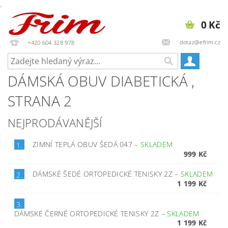
.
0 Kč
dotaz@efrim.cz
+420 604 328 978
DÁMSKÁ OBUV DIABETICKÁ
,
STRANA 2
NEJPRODÁVANĚJŠÍ
ZIMNÍ TEPLÁ OBUV ŠEDÁ 047
–
SKLADEM
1.
999 Kč
DÁMSKÉ ŠEDÉ ORTOPEDICKÉ TENISKY 2Z
–
SKLADEM
2.
1 199 Kč
3.
DÁMSKÉ ČERNÉ ORTOPEDICKÉ TENISKY 2Z
–
SKLADEM
1 199 Kč