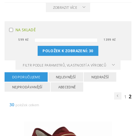
ZOBRAZIT VÍCE
NA SKLADĚ
599
Kč
1399
Kč
POLOŽEK K ZOBRAZENÍ:
30
FILTR PODLE PARAMETRŮ, VLASTNOSTÍ A VÝROBCŮ
DOPORUČUJEME
NEJLEVNĚJŠÍ
NEJDRAŽŠÍ
NEJPRODÁVANĚJŠÍ
ABECEDNĚ
2
1
30
položek celkem