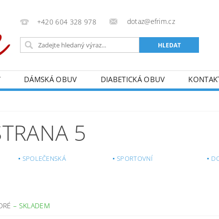
dotaz@efrim.cz
+420 604 328 978
V
DÁMSKÁ OBUV
DIABETICKÁ OBUV
KONTAK
 STRANA 5
SPOLEČENSKÁ
SPORTOVNÍ
D
ODRÉ
–
SKLADEM