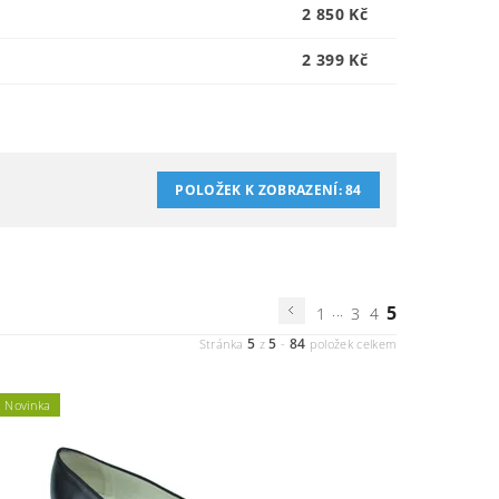
2 850 Kč
2 399 Kč
POLOŽEK K ZOBRAZENÍ:
84
...
5
1
3
4
5
5
84
Stránka
z
-
položek celkem
Novinka