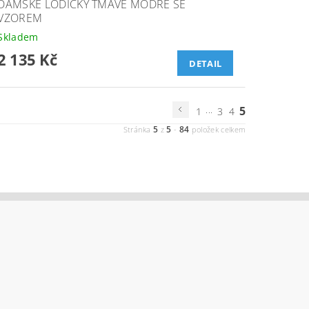
DÁMSKÉ LODIČKY TMAVĚ MODRÉ SE
VZOREM
Skladem
2 135 Kč
DETAIL
...
5
1
3
4
5
5
84
Stránka
z
-
položek celkem