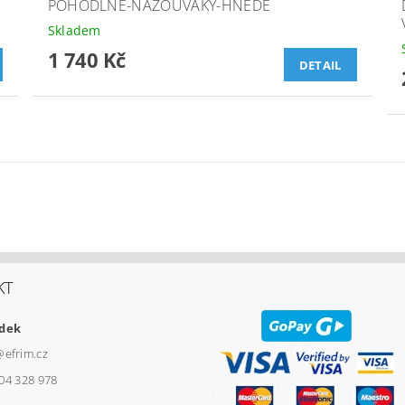
POHODLNĚ-NAZOUVÁKY-HNĚDÉ
Skladem
1 740 Kč
DETAIL
KT
udek
@
efrim.cz
04 328 978