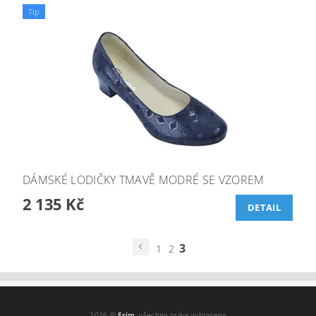
Tip
DÁMSKÉ LODIČKY TMAVĚ MODRÉ SE VZOREM
2 135 Kč
DETAIL
3
1
2
2026 ©
Frim
, všechna práva vyhrazena