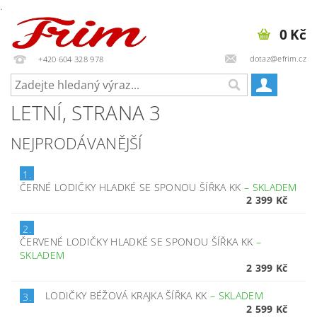
.
0 Kč
dotaz@efrim.cz
+420 604 328 978
LETNÍ
, STRANA 3
NEJPRODÁVANĚJŠÍ
1.
ČERNÉ LODIČKY HLADKÉ SE SPONOU ŠÍŘKA KK
–
SKLADEM
2 399 Kč
2.
ČERVENÉ LODIČKY HLADKÉ SE SPONOU ŠÍŘKA KK
–
SKLADEM
2 399 Kč
LODIČKY BÉŽOVÁ KRAJKA ŠÍŘKA KK
–
SKLADEM
3.
2 599 Kč