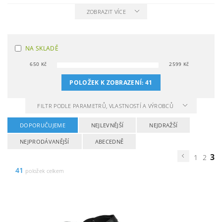
ZOBRAZIT VÍCE
NA SKLADĚ
650
Kč
2599
Kč
POLOŽEK K ZOBRAZENÍ:
41
FILTR PODLE PARAMETRŮ, VLASTNOSTÍ A VÝROBCŮ
DOPORUČUJEME
NEJLEVNĚJŠÍ
NEJDRAŽŠÍ
NEJPRODÁVANĚJŠÍ
ABECEDNĚ
3
1
2
41
položek celkem