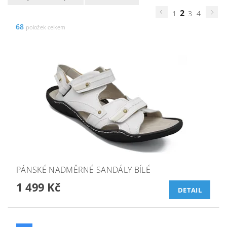
2
1
3
4
68
položek celkem
PÁNSKÉ NADMĚRNÉ SANDÁLY BÍLÉ
1 499 Kč
DETAIL