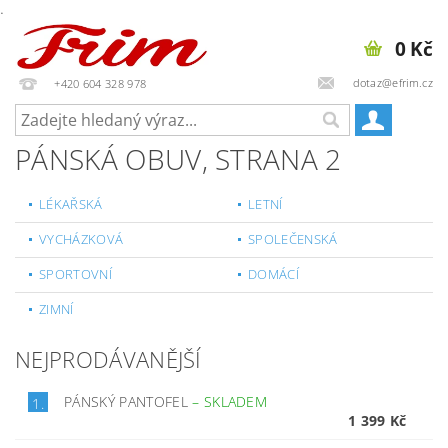
.
0 Kč
dotaz@efrim.cz
+420 604 328 978
PÁNSKÁ OBUV
, STRANA 2
LÉKAŘSKÁ
LETNÍ
VYCHÁZKOVÁ
SPOLEČENSKÁ
SPORTOVNÍ
DOMÁCÍ
ZIMNÍ
NEJPRODÁVANĚJŠÍ
PÁNSKÝ PANTOFEL
–
SKLADEM
1.
1 399 Kč