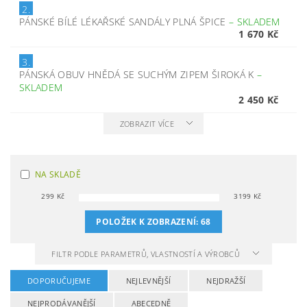
2.
PÁNSKÉ BÍLÉ LÉKAŘSKÉ SANDÁLY PLNÁ ŠPICE
–
SKLADEM
1 670 Kč
3.
PÁNSKÁ OBUV HNĚDÁ SE SUCHÝM ZIPEM ŠIROKÁ K
–
SKLADEM
2 450 Kč
ZOBRAZIT VÍCE
NA SKLADĚ
299
Kč
3199
Kč
POLOŽEK K ZOBRAZENÍ:
68
FILTR PODLE PARAMETRŮ, VLASTNOSTÍ A VÝROBCŮ
DOPORUČUJEME
NEJLEVNĚJŠÍ
NEJDRAŽŠÍ
NEJPRODÁVANĚJŠÍ
ABECEDNĚ