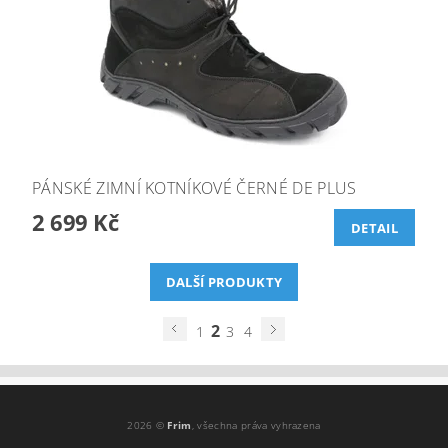
PÁNSKÉ ZIMNÍ KOTNÍKOVÉ ČERNÉ DE PLUS
2 699 Kč
DETAIL
DALŠÍ PRODUKTY
2
1
3
4
2026 ©
Frim
, všechna práva vyhrazena