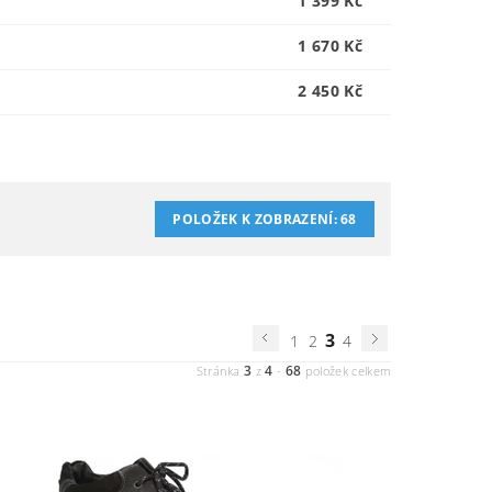
1 399 Kč
1 670 Kč
2 450 Kč
POLOŽEK K ZOBRAZENÍ:
68
3
1
2
4
3
4
68
Stránka
z
-
položek celkem