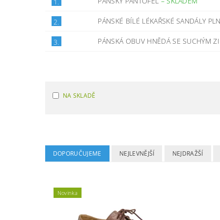
PÁNSKÝ PANTOFEL
–
SKLADEM
1.
PÁNSKÉ BÍLÉ LÉKAŘSKÉ SANDÁLY PL
2.
PÁNSKÁ OBUV HNĚDÁ SE SUCHÝM ZI
3.
NA SKLADĚ
DOPORUČUJEME
NEJLEVNĚJŠÍ
NEJDRAŽŠÍ
Novinka