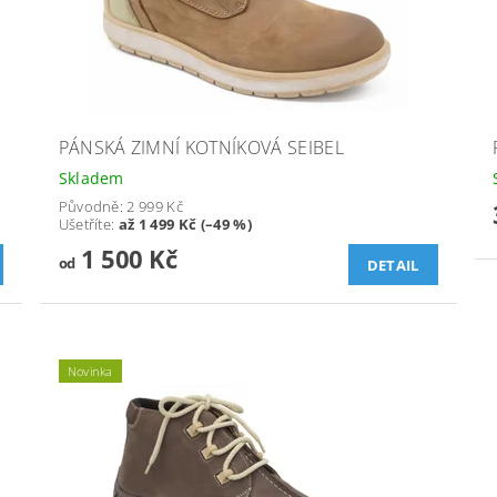
PÁNSKÁ ZIMNÍ KOTNÍKOVÁ SEIBEL
Skladem
Původně:
2 999 Kč
Ušetříte
:
až 1 499 Kč (–49 %)
1 500 Kč
od
DETAIL
Novinka