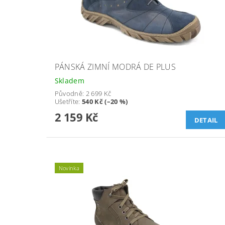
PÁNSKÁ ZIMNÍ MODRÁ DE PLUS
Skladem
Původně:
2 699 Kč
Ušetříte
:
540 Kč (–20 %)
2 159 Kč
DETAIL
Novinka