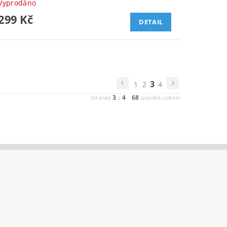
Vyprodáno
299 Kč
DETAIL
3
1
2
4
3
4
68
Stránka
z
-
položek celkem