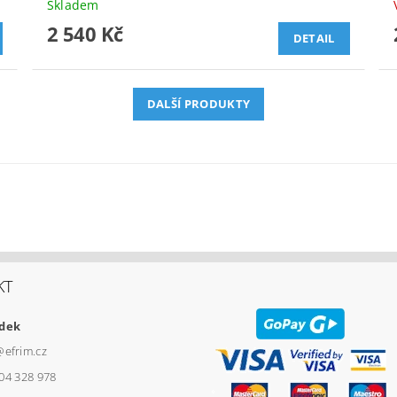
Skladem
2 540 Kč
DETAIL
DALŠÍ PRODUKTY
KT
udek
@
efrim.cz
04 328 978