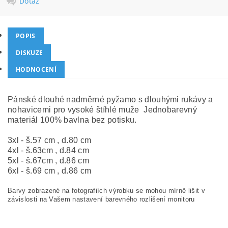
Dotaz
POPIS
DISKUZE
HODNOCENÍ
Pánské dlouhé nadměrné pyžamo s dlouhými rukávy a
nohavicemi pro vysoké štíhlé muže Jednobarevný
materiál 100% bavlna bez potisku.
3xl - š.57 cm , d.80 cm
4xl - š.63cm , d.84 cm
5xl - š.67cm , d.86 cm
6xl - š.69 cm , d.86 cm
Barvy zobrazené na fotografiích výrobku se mohou mírně lišit v
závislosti na Vašem nastavení barevného rozlišení monitoru