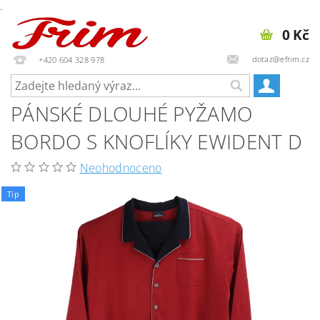
.
0 Kč
dotaz@efrim.cz
+420 604 328 978
PÁNSKÉ DLOUHÉ PYŽAMO
BORDO S KNOFLÍKY EWIDENT D
Neohodnoceno
Tip