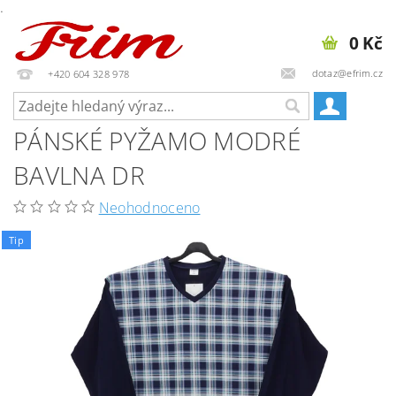
.
0 Kč
dotaz@efrim.cz
+420 604 328 978
PÁNSKÉ PYŽAMO MODRÉ
BAVLNA DR
Neohodnoceno
Tip