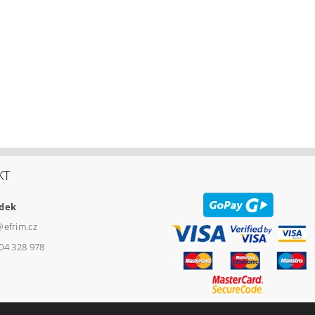
KT
udek
@
efrim.cz
04 328 978