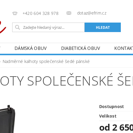
dotaz@efrim.cz
+420 604 328 978
V
DÁMSKÁ OBUV
DIABETICKÁ OBUV
KONTAK
Nadměrné kalhoty společenské šedé pánské
OTY SPOLEČENSKÉ ŠE
Dostupnost
Velikost
od 2 65