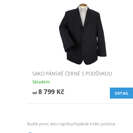
SAKO PÁNSKÉ ČERNÉ S PODŠÍVKOU
Skladem
8 799 Kč
od
DETAIL
Buďte první, kdo napíše příspěvek k této položce.