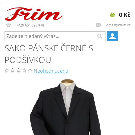
.
0 Kč
dotaz@efrim.cz
+420 604 328 978
SAKO PÁNSKÉ ČERNÉ S
PODŠÍVKOU
Neohodnoceno