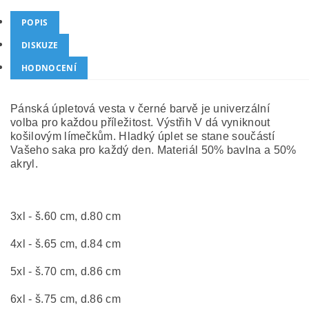
POPIS
DISKUZE
HODNOCENÍ
Pánská úpletová vesta v černé barvě je univerzální
volba pro každou příležitost. Výstřih V dá vyniknout
košilovým límečkům. Hladký úplet se stane součástí
Vašeho saka pro každý den. Materiál 50% bavlna a 50%
akryl.
3
xl - š.60 cm, d.80 cm
4xl - š.65 cm, d.84 cm
5xl - š.70 cm, d.86 cm
6xl - š.75 cm, d.86 cm