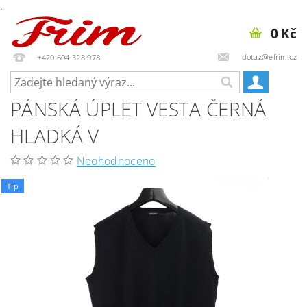
.
0 Kč
dotaz@efrim.cz
+420 604 328 978
PÁNSKÁ ÚPLET VESTA ČERNÁ
HLADKÁ V
Neohodnoceno
Tip