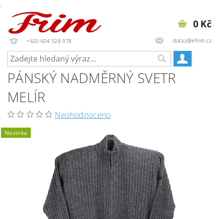
.
0 Kč
dotaz@efrim.cz
+420 604 328 978
PÁNSKÝ NADMĚRNÝ SVETR
MELÍR
Neohodnoceno
Novinka