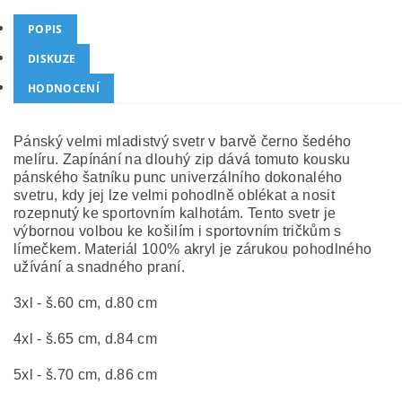
POPIS
DISKUZE
HODNOCENÍ
Pánský velmi mladistvý svetr v barvě černo šedého
melíru. Zapínání na dlouhý zip dává tomuto kousku
pánského šatníku punc univerzálního dokonalého
svetru, kdy jej lze velmi pohodlně oblékat a nosit
rozepnutý ke sportovním kalhotám. Tento svetr je
výbornou volbou ke košilím i sportovním tričkům s
límečkem. Materiál 100% akryl je zárukou pohodlného
užívání a snadného praní.
3xl - š.60 cm, d.80 cm
4xl - š.65 cm, d.84 cm
5xl - š.70 cm, d.86 cm