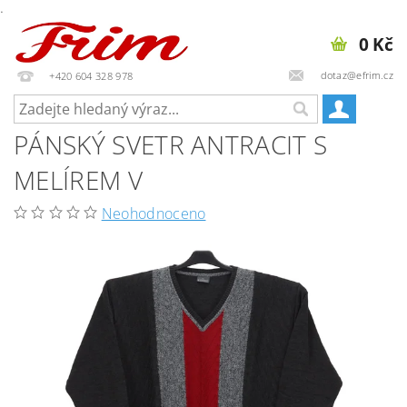
.
0 Kč
dotaz@efrim.cz
+420 604 328 978
PÁNSKÝ SVETR ANTRACIT S
MELÍREM V
Neohodnoceno