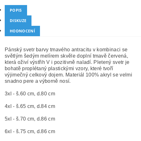
POPIS
DISKUZE
HODNOCENÍ
Pánský svetr barvy tmavého antracitu v kombinaci se
světlým šedým melírem skvěle doplní tmavě červená,
která oživí výstřih V i pozitivně naladí. Pletený svetr je
bohatě proplétaný plastickými vzory, které tvoří
výjimečný celkový dojem. Materiál 100% akryl se velmi
snadno pere a výborně nosí.
3xl - š.60 cm, d.80 cm
4xl - š.65 cm, d.84 cm
5xl - š.70 cm, d.86 cm
6xl - š.75 cm, d.86 cm