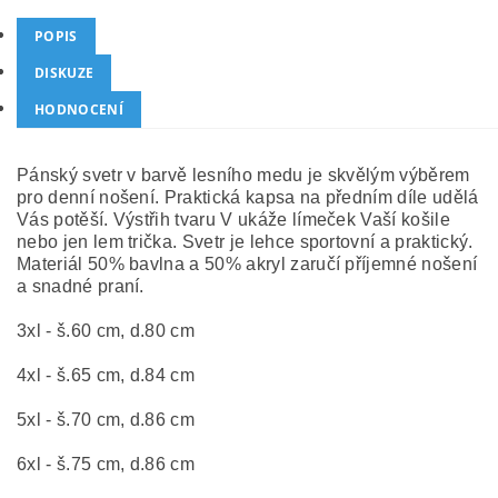
POPIS
DISKUZE
HODNOCENÍ
Pánský svetr v barvě lesního medu je skvělým výběrem
pro denní nošení. Praktická kapsa na předním díle udělá
Vás potěší. Výstřih tvaru V ukáže límeček Vaší košile
nebo jen lem trička. Svetr je lehce sportovní a praktický.
Materiál 50% bavlna a 50% akryl zaručí příjemné nošení
a snadné praní.
3
xl - š.60 cm, d.80 cm
4xl - š.65 cm, d.84 cm
5xl - š.70 cm, d.86 cm
6xl - š.75 cm, d.86 cm