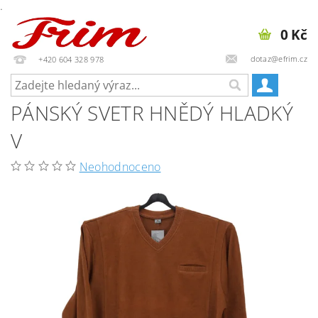
.
0 Kč
dotaz@efrim.cz
+420 604 328 978
PÁNSKÝ SVETR HNĚDÝ HLADKÝ
V
Neohodnoceno