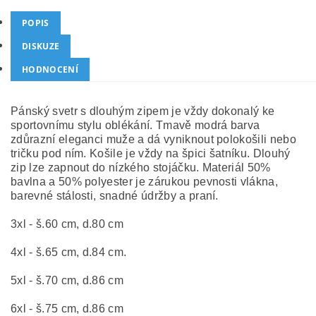
POPIS
DISKUZE
HODNOCENÍ
Pánský svetr s dlouhým zipem je vždy dokonalý ke
sportovnímu stylu oblékání. Tmavě modrá barva
zdůrazní eleganci muže a dá vyniknout polokošili nebo
tričku pod ním. Košile je vždy na špici šatníku. Dlouhý
zip lze zapnout do nízkého stojáčku. Materiál 50%
bavlna a 50% polyester je zárukou pevnosti vlákna,
barevné stálosti, snadné údržby a praní.
3xl - š.60 cm, d.80 cm
4xl - š.65 cm, d.84 cm.
5xl - š.70 cm, d.86 cm
6xl - š.75 cm, d.86 cm