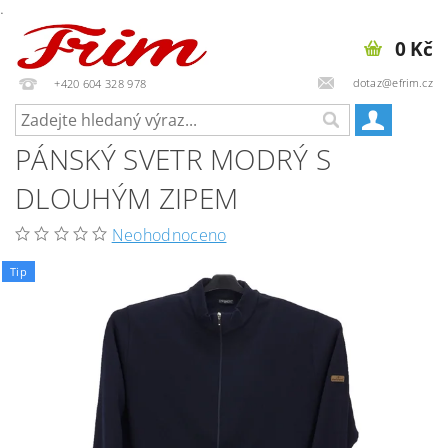
.
0 Kč
dotaz@efrim.cz
+420 604 328 978
PÁNSKÝ SVETR MODRÝ S
DLOUHÝM ZIPEM
Neohodnoceno
Tip