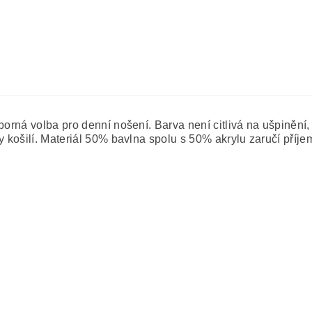
orná volba pro denní nošení. Barva není citlivá na ušpinění, 
y košilí. Materiál 50% bavlna spolu s 50% akrylu zaručí příj