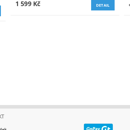
1 599 Kč
DETAIL
KT
udek