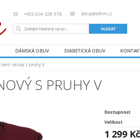
dotaz@efrim.cz
+420 604 328 978
V
DÁMSKÁ OBUV
DIABETICKÁ OBUV
KONTAK
svetr vínový s pruhy V
NOVÝ S PRUHY V
Dostupnost
Velikost
1 299 K