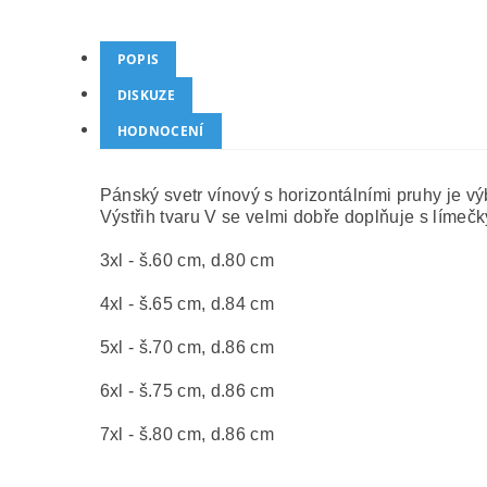
POPIS
DISKUZE
HODNOCENÍ
Pánský svetr vínový s horizontálními pruhy je výb
Výstřih tvaru V se velmi dobře doplňuje s límečk
3xl - š.60 cm, d.80 cm
4xl - š.65 cm, d.84 cm
5xl - š.70 cm, d.86 cm
6xl - š.75 cm, d.86 cm
7xl - š.80 cm, d.86 cm