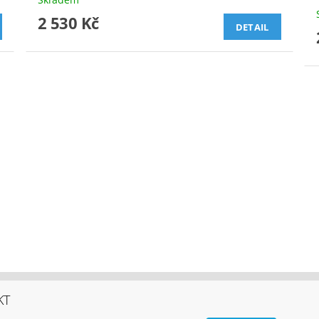
2 530 Kč
DETAIL
KT