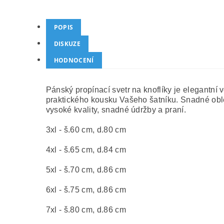
POPIS
DISKUZE
HODNOCENÍ
Pánský propínací svetr na knoflíky je elegantní
praktického kousku Vašeho šatníku. Snadné oblék
vysoké kvality, snadné údržby a praní.
3xl - š.60 cm, d.80 cm
4xl - š.65 cm, d.84 cm
5xl - š.70 cm, d.86 cm
6xl - š.75 cm, d.86 cm
7xl - š.80 cm, d.86 cm