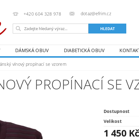
dotaz@efrim.cz
+420 604 328 978
V
DÁMSKÁ OBUV
DIABETICKÁ OBUV
KONTAK
ánský vínový propínací se vzorem
ÍNOVÝ PROPÍNACÍ SE 
Dostupnost
Velikost
1 450 K