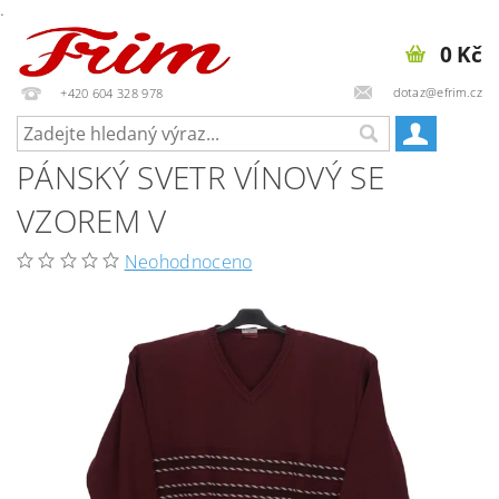
.
0 Kč
dotaz@efrim.cz
+420 604 328 978
PÁNSKÝ SVETR VÍNOVÝ SE
VZOREM V
Neohodnoceno