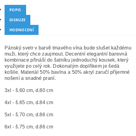
POPIS
DISKUZE
HODNOCENÍ
Pánský svetr v barvě tmavého vína bude slušet každému
muži, který chce zaujmout. Decentní elegantní barevná
kombinace přináší do šatníku jednoduchý kousek, který
využijete po celý rok. Dokonalým doplňkem je šedá
košile. Materiál 50% bavlna a 50% akryl zaručí příjemné
nošení a snadné praní.
3
xl - š.60 cm, d.80 cm
4xl - š.65 cm, d.84 cm
5xl - š.70 cm, d.86 cm
6xl - š.75 cm, d.86 cm