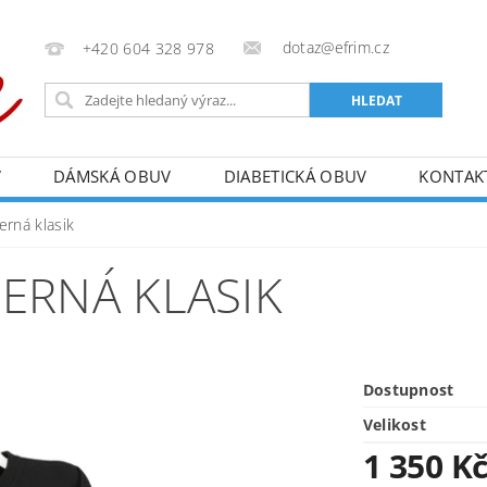
dotaz@efrim.cz
+420 604 328 978
V
DÁMSKÁ OBUV
DIABETICKÁ OBUV
KONTAK
erná klasik
ERNÁ KLASIK
Dostupnost
Velikost
1 350 K