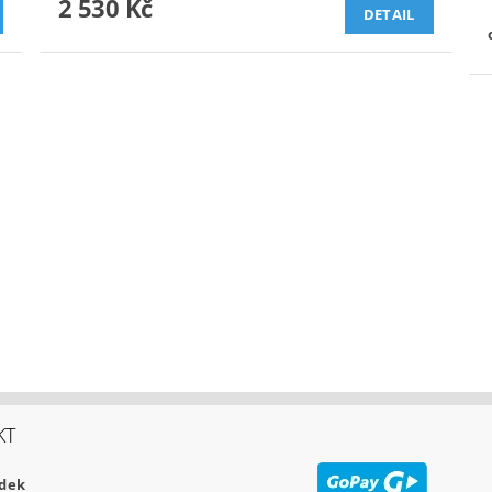
2 530 Kč
DETAIL
KT
udek