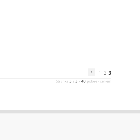
3
1
2
3
3
40
Stránka
z
-
položek celkem