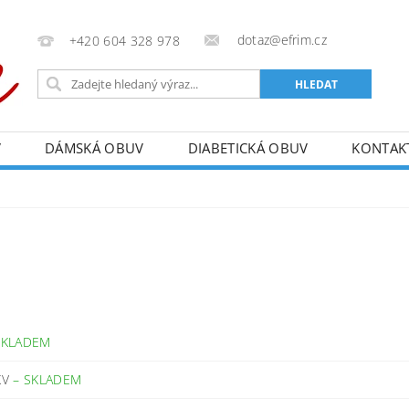
dotaz@efrim.cz
+420 604 328 978
V
DÁMSKÁ OBUV
DIABETICKÁ OBUV
KONTAK
3
SKLADEM
KV
–
SKLADEM