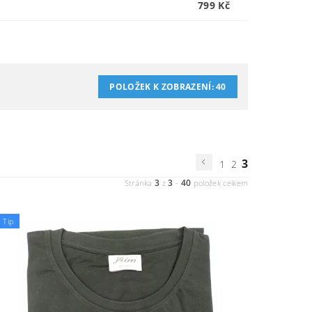
799 Kč
POLOŽEK K ZOBRAZENÍ:
40
3
1
2
3
3
40
Stránka
z
-
položek celkem
Tip