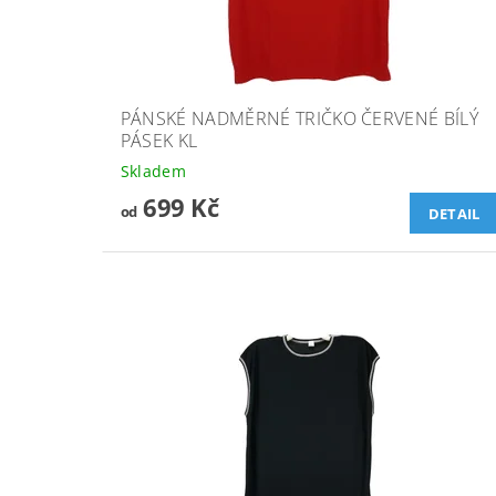
PÁNSKÉ NADMĚRNÉ TRIČKO ČERVENÉ BÍLÝ
PÁSEK KL
Skladem
699 Kč
od
DETAIL