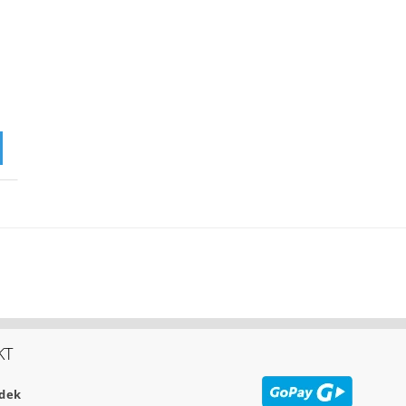
KT
udek