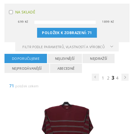
NA SKLADĚ
699
Kč
1899
Kč
POLOŽEK K ZOBRAZENÍ:
71
FILTR PODLE PARAMETRŮ, VLASTNOSTÍ A VÝROBCŮ
DOPORUČUJEME
NEJLEVNĚJŠÍ
NEJDRAŽŠÍ
NEJPRODÁVANĚJŠÍ
ABECEDNĚ
3
1
2
4
71
položek celkem