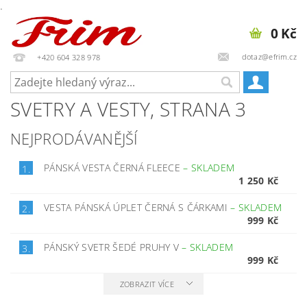
.
0 Kč
dotaz@efrim.cz
+420 604 328 978
SVETRY A VESTY
, STRANA 3
NEJPRODÁVANĚJŠÍ
PÁNSKÁ VESTA ČERNÁ FLEECE
–
SKLADEM
1.
1 250 Kč
VESTA PÁNSKÁ ÚPLET ČERNÁ S ČÁRKAMI
–
SKLADEM
2.
999 Kč
PÁNSKÝ SVETR ŠEDÉ PRUHY V
–
SKLADEM
3.
999 Kč
ZOBRAZIT VÍCE