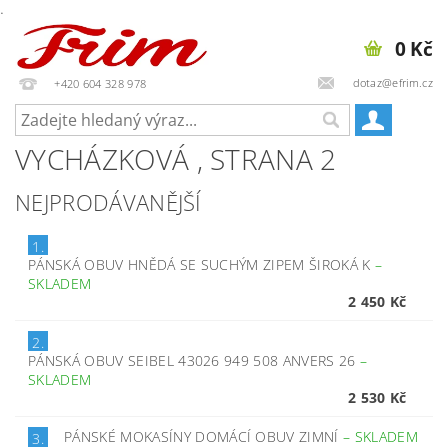
.
0 Kč
dotaz@efrim.cz
+420 604 328 978
VYCHÁZKOVÁ
, STRANA 2
NEJPRODÁVANĚJŠÍ
1.
PÁNSKÁ OBUV HNĚDÁ SE SUCHÝM ZIPEM ŠIROKÁ K
–
SKLADEM
2 450 Kč
2.
PÁNSKÁ OBUV SEIBEL 43026 949 508 ANVERS 26
–
SKLADEM
2 530 Kč
PÁNSKÉ MOKASÍNY DOMÁCÍ OBUV ZIMNÍ
–
SKLADEM
3.