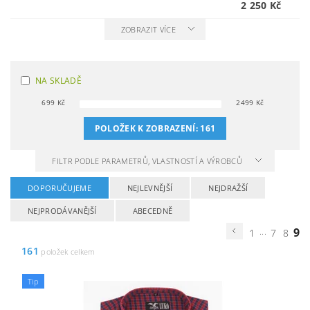
2 250 Kč
ZOBRAZIT VÍCE
NA SKLADĚ
699
Kč
2499
Kč
POLOŽEK K ZOBRAZENÍ:
161
FILTR PODLE PARAMETRŮ, VLASTNOSTÍ A VÝROBCŮ
DOPORUČUJEME
NEJLEVNĚJŠÍ
NEJDRAŽŠÍ
NEJPRODÁVANĚJŠÍ
ABECEDNĚ
...
9
1
7
8
161
položek celkem
Tip