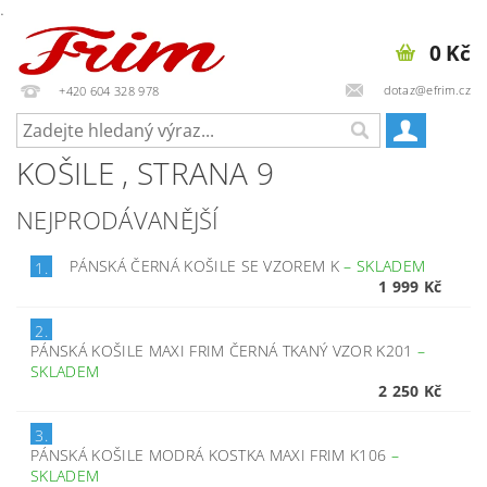
.
0 Kč
dotaz@efrim.cz
+420 604 328 978
KOŠILE
, STRANA 9
NEJPRODÁVANĚJŠÍ
PÁNSKÁ ČERNÁ KOŠILE SE VZOREM K
–
SKLADEM
1.
1 999 Kč
2.
PÁNSKÁ KOŠILE MAXI FRIM ČERNÁ TKANÝ VZOR K201
–
SKLADEM
2 250 Kč
3.
PÁNSKÁ KOŠILE MODRÁ KOSTKA MAXI FRIM K106
–
SKLADEM